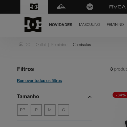
NOVIDADES
MASCULINO
FEMININO
term
DC
Outlet
Feminino
Camisetas
dc 
1
º
ten
2
º
Filtros
3
produ
hig
3
º
sla
4
º
dc 
5
º
-34%
Tamanho
bo
6
º
PP
P
M
G
mo
7
º
cou
8
º