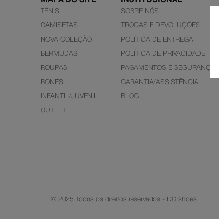
MAPA DO SITE
INSTITUCIONAL
TÊNIS
SOBRE NÓS
CAMISETAS
TROCAS E DEVOLUÇÕES
NOVA COLEÇÃO
POLÍTICA DE ENTREGA
BERMUDAS
POLÍTICA DE PRIVACIDADE
ROUPAS
PAGAMENTOS E SEGURANÇA
BONÉS
GARANTIA/ASSISTÊNCIA
INFANTIL/JUVENIL
BLOG
OUTLET
© 2025 Todos os direitos reservados - DC shoes