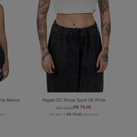
PP
M
nho
Adicionar ao carrinho
rop Branco
Regata DC Shoes Sport Off White
R$
79
,
00
R$
139
,
00
uros
Em até
1
x
R$
79
,
00
sem juros