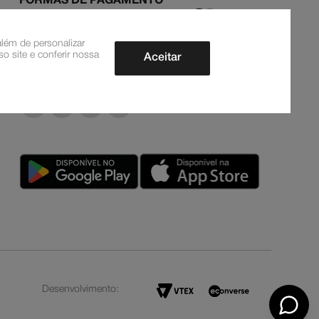
FORMAS DE PAGAMENTO
lém de personalizar
o site e conferir nossa
Aceitar
ACOMPANHE-NOS
Desenvolvimento: