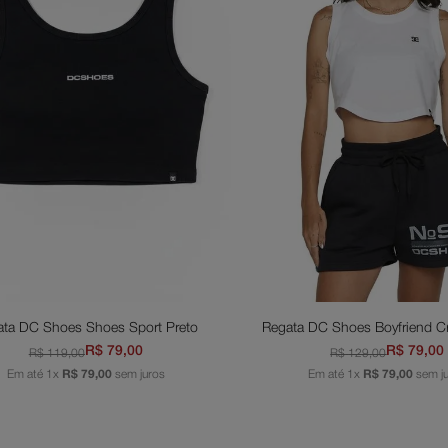
il
ata
PP
P
M
G
PP
P
G
Adicionar ao carrinho
Adicionar ao carri
ata DC Shoes Shoes Sport Preto
Regata DC Shoes Boyfriend C
R$
79
,
00
R$
79
,
00
R$
119
,
00
R$
129
,
00
Em até
1
x
R$
79
,
00
sem juros
Em até
1
x
R$
79
,
00
sem j