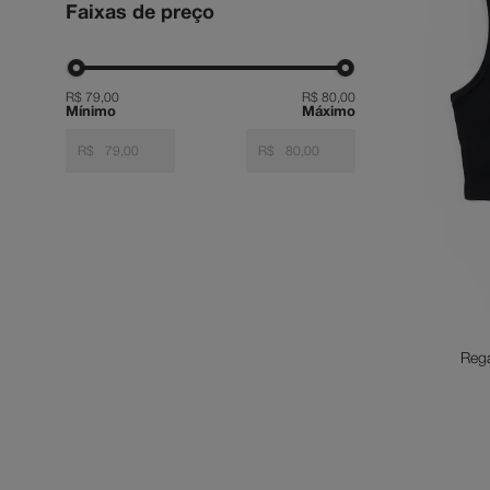
Faixas de preço
anv
9
º
reg
10
º
R$ 79,00
R$ 80,00
R$
R$
Reg