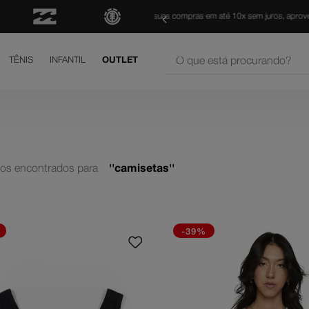
FRETE GRÁTIS
para todo Brasil 
O que está procurando?
TÊNIS
INFANTIL
OUTLET
os mais buscados
court graffik
is
tos
camisetas
h
yer
shoes
-39%
né
letom
rt graffik