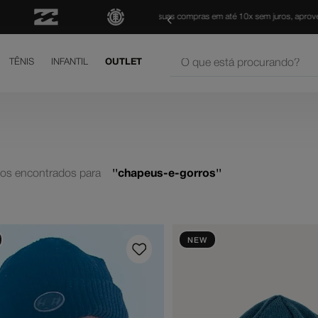
FRETE GRÁTIS
para todo Brasil 
O que está procurando?
TÊNIS
INFANTIL
OUTLET
os mais buscados
court graffik
is
tos
chapeus-e-gorros
h
shoes
yer
NEW
né
letom
hila