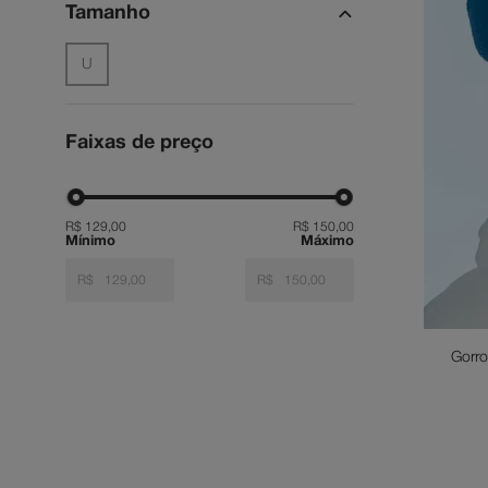
Tamanho
cou
9
º
anv
10
º
U
Faixas de preço
R$ 129,00
R$ 150,00
R$
R$
Gorr