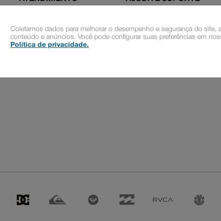
PERGUNTAS FREQUENTES
(11) 2010-1029
CUPONS DE DESCONTO
Coletamos dados para melhorar o desempenho e segurança do site, a
SAC@DCSHOES.COM.BR
conteúdo e anúncios. Você pode configurar suas preferências em noss
STATUS DO PEDIDO
Política de privacidade
.
FALE CONOSCO
TABELA DE MEDIDAS
SEJA UM REVENDEDOR