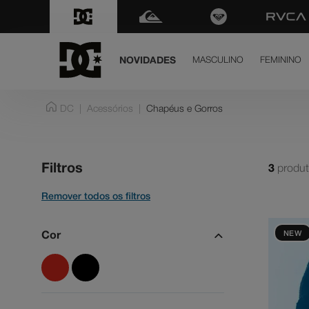
NOVIDADES
MASCULINO
FEMININO
term
DC
Acessórios
Chapéus e Gorros
dc 
1
º
ten
2
º
Filtros
3
produ
hig
3
º
dc 
4
º
sla
5
º
Cor Filtro
NEW
bo
6
º
mo
7
º
moc
8
º