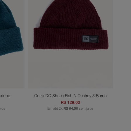
U
nho
Adicionar ao carrinho
arinho
Gorro DC Shoes Fish N Destroy 3 Bordo
R$
129
,
00
uros
Em até
2
x
R$
64
,
50
sem juros