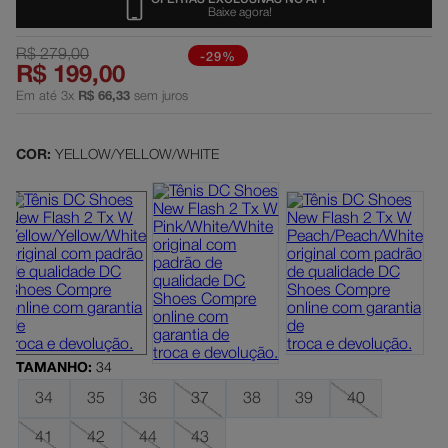
Baixe agora!
dc shoes
5
º
R$
279
,
00
-29%
boné
6
º
R$
199
,
00
moletom
Em até
7
º
3
x
R$
66
,
33
sem juros
mochila
8
º
COR:
YELLOW/YELLOW/WHITE
court graffik
9
º
anvil
10
º
TAMANHO
:
34
34
35
36
37
38
39
40
41
42
44
43