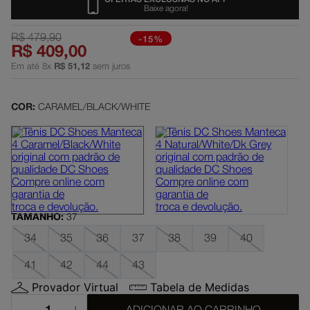
Baixe agora!
slayer
5
º
R$
479
,
90
-15%
moletom
6
º
R$
409
,
00
boné
Em até
7
º
8
x
R$
51
,
12
sem juros
court graffik
8
º
COR:
CARAMEL/BLACK/WHITE
anvil
9
º
regata
10
º
TAMANHO
:
37
34
35
36
37
38
39
40
41
42
44
43
Provador Virtual
Tabela de Medidas