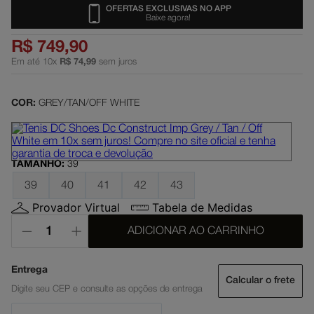
OFERTAS EXCLUSIVAS NO APP
dc shoes
Baixe agora!
5
º
boné
6
º
R$
749
,
90
Em até
10
x
R$
74
,
99
sem juros
moletom
7
º
court graffik
8
º
COR:
GREY/TAN/OFF WHITE
anvil
9
º
regata
10
º
TAMANHO
:
39
39
40
41
42
43
Provador Virtual
Tabela de Medidas
ADICIONAR AO CARRINHO
Calcular o frete