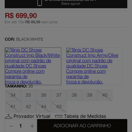
Baixe agora!
slayer
5
º
R$
699
,
90
boné
6
º
Em até
10
x
R$
69
,
99
sem juros
moletom
7
º
mochila
8
º
COR:
BLACK/WHITE
court graffik
9
º
anvil
10
º
TAMANHO
:
35
34
35
36
37
38
39
40
41
42
44
43
Provador Virtual
Tabela de Medidas
ADICIONAR AO CARRINHO