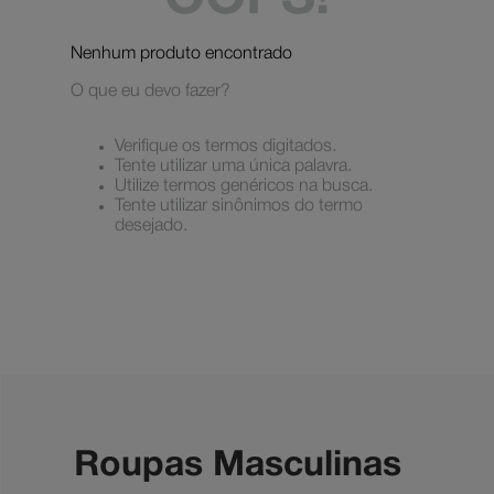
OOPS!
dc shoes
5
º
Nenhum produto encontrado
boné
6
º
O que eu devo fazer?
moletom
7
º
mochila
8
º
Verifique os termos digitados.
Tente utilizar uma única palavra.
court graffik
9
º
Utilize termos genéricos na busca.
Tente utilizar sinônimos do termo
anvil
10
º
desejado.
Roupas Masculinas