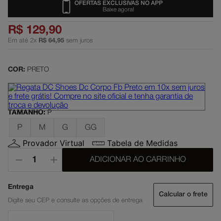
OFERTAS EXCLUSIVAS NO APP
Baixe agora!
slayer
5
º
R$
129
,
90
boné
6
º
Em até
2
x
R$
64
,
95
sem juros
moletom
7
º
mochila
8
º
COR:
PRETO
court graffik
9
º
anvil
10
º
TAMANHO
:
P
P
M
G
GG
Provador Virtual
Tabela de Medidas
ADICIONAR AO CARRINHO
Calcular o frete