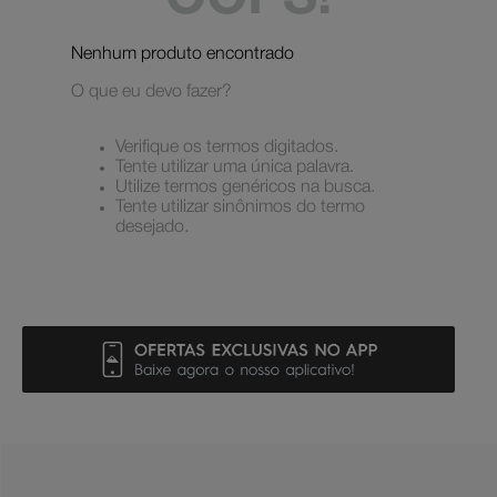
OOPS!
slayer
5
º
Nenhum produto encontrado
boné
6
º
O que eu devo fazer?
moletom
7
º
mochila
8
º
Verifique os termos digitados.
Tente utilizar uma única palavra.
court graffik
9
º
Utilize termos genéricos na busca.
Tente utilizar sinônimos do termo
anvil
10
º
desejado.