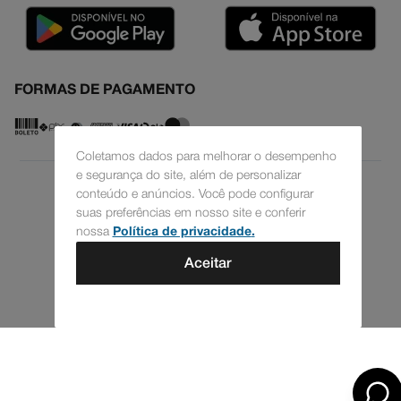
SEJA UM REVENDEDOR
BLOG
TABELA DE MEDIDAS
FORMAS DE PAGAMENTO
Coletamos dados para melhorar o desempenho
e segurança do site, além de personalizar
conteúdo e anúncios. Você pode configurar
suas preferências em nosso site e conferir
nossa
Política de privacidade
.
© 2024 Todos os direitos reservados - DC shoes
Aceitar