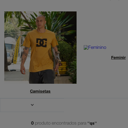
dc shoes
5
º
moletom
6
º
mochila
7
º
anvil
8
º
court graffik
9
º
black sabbath
10
º
Feminin
Camisetas
0
produto
qs