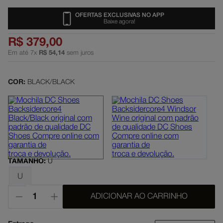
dc shoes
5
º
OFERTAS EXCLUSIVAS NO APP
Baixe agora!
boné
6
º
R$
379
,
00
moletom
7
º
Em até
7
x
R$
54
,
14
sem juros
mochila
8
º
COR:
BLACK/BLACK
court graffik
9
º
anvil
10
º
TAMANHO
:
U
U
ADICIONAR AO CARRINHO