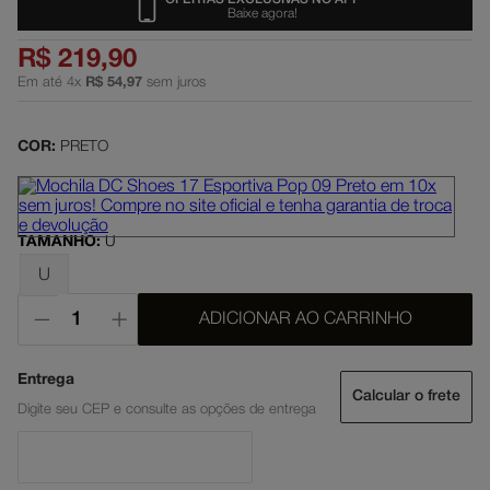
Baixe agora!
dc shoes
5
º
R$
219
,
90
boné
6
º
Em até
4
x
R$
54
,
97
sem juros
moletom
7
º
mochila
8
º
COR:
PRETO
court graffik
9
º
anvil
10
º
TAMANHO
:
U
U
ADICIONAR AO CARRINHO
Calcular o frete