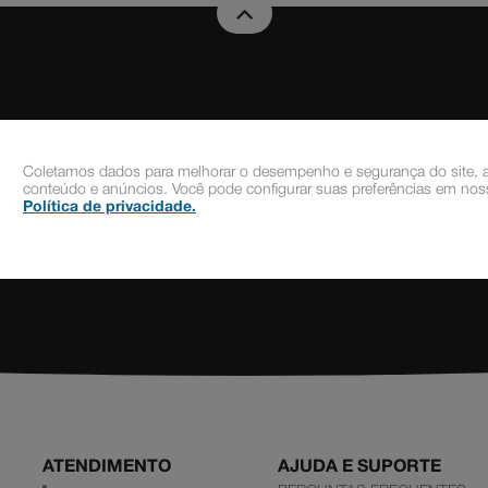
Novidades e Promoções
Coletamos dados para melhorar o desempenho e segurança do site, a
Cadastre-se gratuitamente à nossa Newsletter
conteúdo e anúncios. Você pode configurar suas preferências em noss
Política de privacidade
.
ATENDIMENTO
AJUDA E SUPORTE