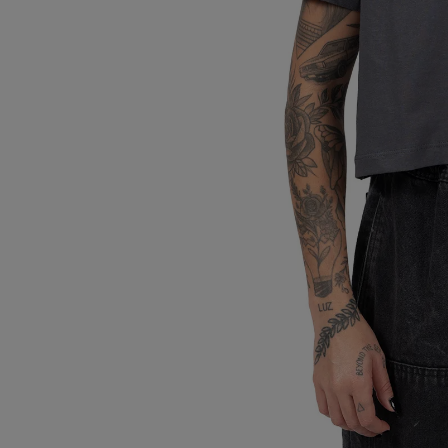
anv
9
º
reg
10
º