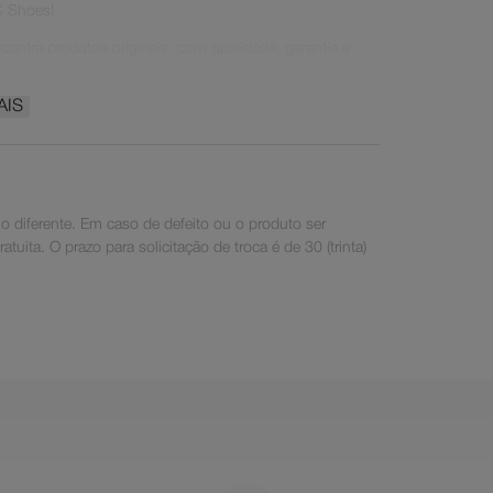
C Shoes!
ontra produtos originais, com qualidade, garantia e
AIS
 diferente. Em caso de defeito ou o produto ser
uita. O prazo para solicitação de troca é de 30 (trinta)