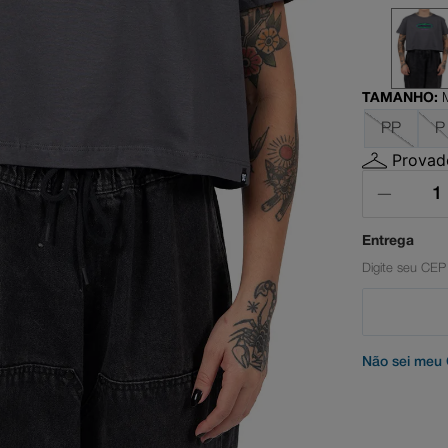
il
ata
TAMANHO
:
PP
P
Provado
Não sei meu