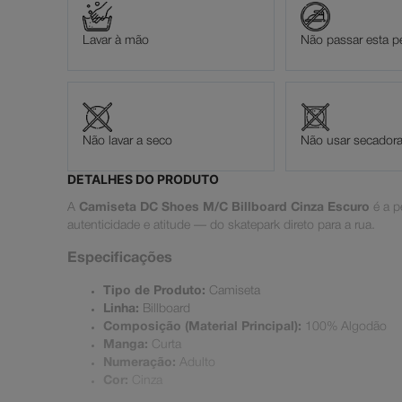
Lavar à mão
Não passar esta p
Não lavar a seco
Não usar secador
DETALHES DO PRODUTO
A
Camiseta DC Shoes M/C Billboard Cinza Escuro
é a p
autenticidade e atitude — do skatepark direto para a rua.
Especificações
Tipo de Produto:
Camiseta
Linha:
Billboard
Composição (Material Principal):
100% Algodão
Manga:
Curta
Numeração:
Adulto
Cor:
Cinza