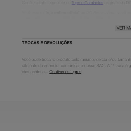
Confira a linha completa de
Tops e Camisetas
originais da D
Você está na
loja online oficial
da DC Shoes. Aqui, você enc
compromisso que só a DC Shoes tem a oferecer!
VER M
DC Shoes® |
Pushing Since '94
🛹
TROCAS E DEVOLUÇÕES
Você pode trocar o produto pelo mesmo, de cor e/ou tamanho
diferente do anúncio, comunicar o nosso SAC. A 1ª troca é grat
dias corridos...
Confiras as regras
.