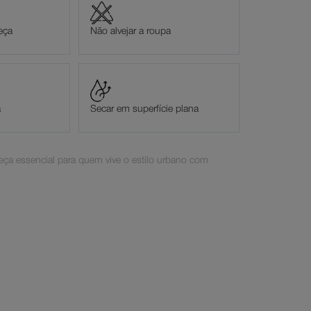
eça
Não alvejar a roupa
a
Secar em superfície plana
eça essencial para quem vive o estilo urbano com