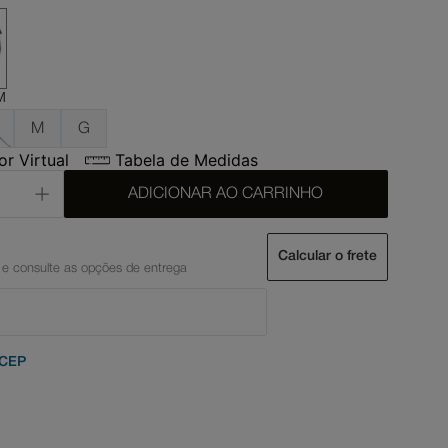
M
M
G
r Virtual
Tabela de Medidas
ADICIONAR AO CARRINHO
Calcular o frete
 CEP