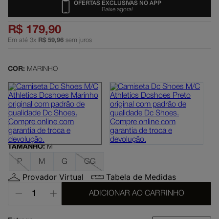
OFERTAS EXCLUSIVAS NO APP
Baixe agora!
slayer
5
º
R$
179
,
90
moletom
6
º
Em até
3
x
R$
59
,
96
sem juros
boné
7
º
court graffik
8
º
COR:
MARINHO
anvil
9
º
regata
10
º
TAMANHO
:
M
P
M
G
GG
Provador Virtual
Tabela de Medidas
ADICIONAR AO CARRINHO