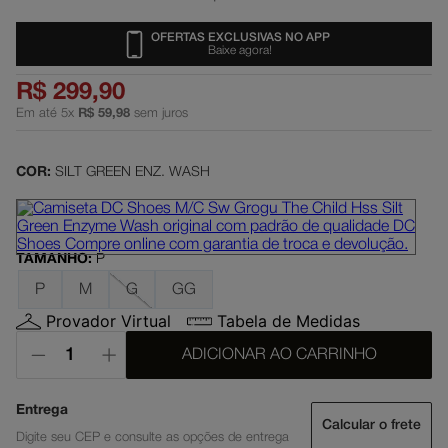
dc shoes
5
º
OFERTAS EXCLUSIVAS NO APP
Baixe agora!
boné
6
º
R$
299
,
90
moletom
7
º
Em até
5
x
R$
59
,
98
sem juros
court graffik
8
º
anvil
9
º
COR:
SILT GREEN ENZ. WASH
regata
10
º
TAMANHO
:
P
P
M
G
GG
Provador Virtual
Tabela de Medidas
ADICIONAR AO CARRINHO
Calcular o frete