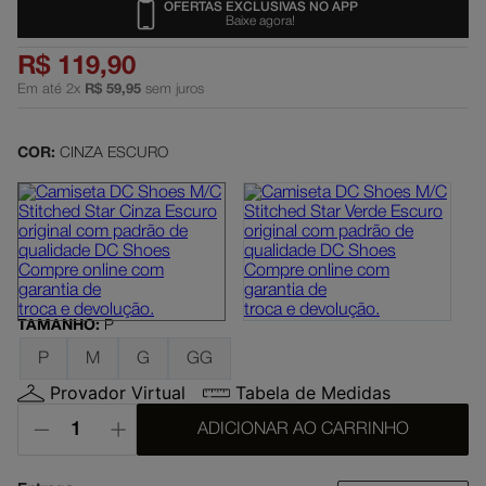
OFERTAS EXCLUSIVAS NO APP
Baixe agora!
slayer
5
º
R$
119
,
90
moletom
6
º
Em até
2
x
R$
59
,
95
sem juros
boné
7
º
court graffik
8
º
COR:
CINZA ESCURO
anvil
9
º
regata
10
º
TAMANHO
:
P
P
M
G
GG
Provador Virtual
Tabela de Medidas
ADICIONAR AO CARRINHO