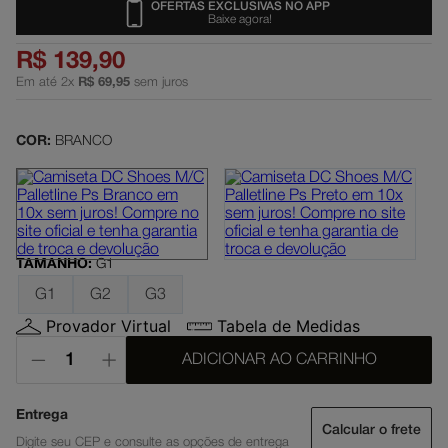
OFERTAS EXCLUSIVAS NO APP
Baixe agora!
dc shoes
5
º
R$
139
,
90
boné
6
º
Em até
2
x
R$
69
,
95
sem juros
moletom
7
º
mochila
8
º
COR:
BRANCO
court graffik
9
º
anvil
10
º
TAMANHO
:
G1
G1
G2
G3
Provador Virtual
Tabela de Medidas
ADICIONAR AO CARRINHO
Calcular o frete