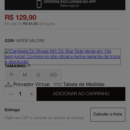
OFERTAS EXCLUSIVAS NO APP
Baixe agora!
dc shoes
5
º
R$
129
,
90
moletom
6
º
Em até
2
x
R$
64
,
95
sem juros
mochila
7
º
anvil
8
º
COR:
VERDE MILITAR
court graffik
9
º
black sabbath
10
º
TAMANHO
:
P
P
M
G
GG
Provador Virtual
Tabela de Medidas
ADICIONAR AO CARRINHO
Calcular o frete