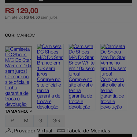
dc shoes
5
º
R$
129
,
00
Em até
2
x
R$
64
,
50
sem juros
boné
6
º
moletom
7
º
COR:
MARROM
court graffik
8
º
anvil
9
º
regata
10
º
TAMANHO
:
P
P
M
G
GG
Provador Virtual
Tabela de Medidas