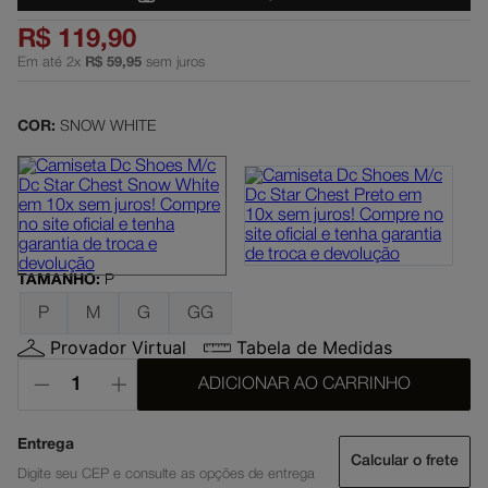
slayer
5
º
R$
119
,
90
Em até
2
x
R$
59
,
95
sem juros
moletom
6
º
boné
7
º
COR:
SNOW WHITE
court graffik
8
º
anvil
9
º
regata
10
º
TAMANHO
:
P
P
M
G
GG
Provador Virtual
Tabela de Medidas
ADICIONAR AO CARRINHO
Calcular o frete