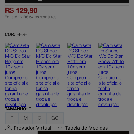
dc shoes
5
º
R$
129
,
90
Em até
2
x
R$
64
,
95
sem juros
boné
6
º
moletom
7
º
COR:
BEGE
mochila
8
º
court graffik
9
º
anvil
10
º
TAMANHO
:
P
P
M
G
GG
Provador Virtual
Tabela de Medidas