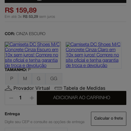
dc shoes
5
º
R$
159
,
89
Em até
3
x
R$
53
,
29
sem juros
boné
6
º
moletom
7
º
COR:
CINZA ESCURO
mochila
8
º
court graffik
9
º
anvil
10
º
TAMANHO
:
P
P
M
G
GG
Provador Virtual
Tabela de Medidas
ADICIONAR AO CARRINHO
Calcular o frete