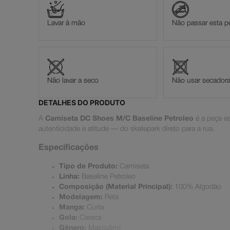
Lavar à mão
Não passar esta p
Não lavar a seco
Não usar secador
DETALHES DO PRODUTO
A
Camiseta DC Shoes M/C Baseline Petroleo
é a peça es
autenticidade e atitude — do skatepark direto para a rua.
Especificações
Tipo de Produto:
Camiseta
Linha:
Baseline Petroleo
Composição (Material Principal):
100% Algodão
Modelagem:
Reta
Manga:
Curta
Gola:
Careca
Gênero:
Masculino