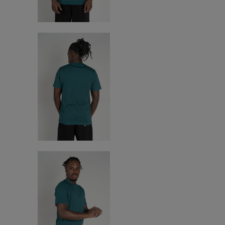
anv
9
º
reg
10
º