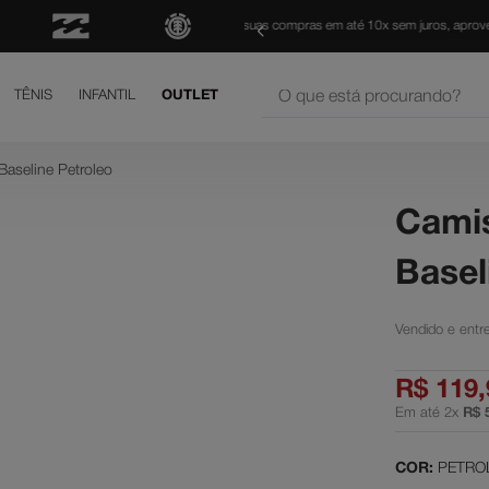
FRETE GRÁTIS
para todo Brasil 
O que está procurando?
TÊNIS
INFANTIL
OUTLET
os mais buscados
aseline Petroleo
court graffik
Cami
is
Basel
h
shoes
yer
R$
119
,
letom
Em até
2
x
R$
né
rt graffik
COR:
PETRO