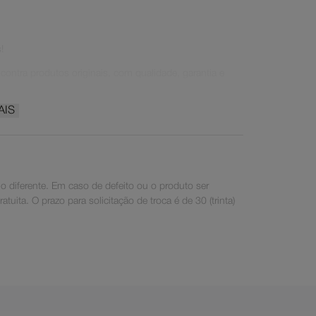
!
ontra produtos originais, com qualidade, garantia e
AIS
 diferente. Em caso de defeito ou o produto ser
uita. O prazo para solicitação de troca é de 30 (trinta)