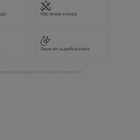
eça
Não alvejar a roupa
a
Secar em superfície plana
sencial para quem vive o estilo urbano com