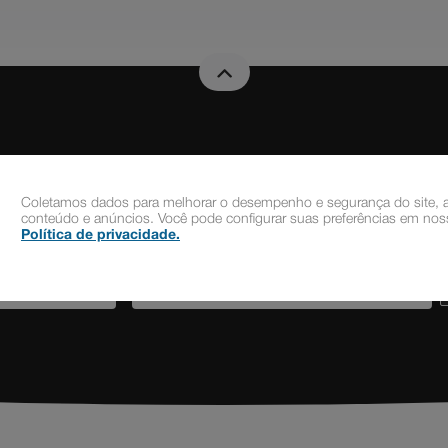
Novidades e Promoções
Coletamos dados para melhorar o desempenho e segurança do site, a
conteúdo e anúncios. Você pode configurar suas preferências em noss
Cadastre-se gratuitamente à nossa Newsletter
Política de privacidade
.