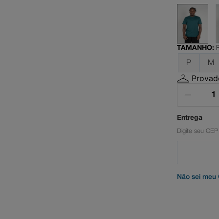
il
ata
TAMANHO
:
P
M
Provado
Não sei meu