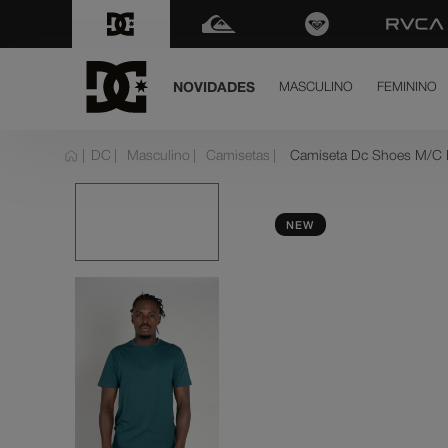
NOVIDADES
MASCULINO
FEMININO
term
DC
Masculino
Camisetas
Camiseta Dc Shoes M/C B
dc 
1
º
ten
2
º
NEW
hig
3
º
dc 
4
º
sla
5
º
mo
6
º
bo
7
º
cou
8
º