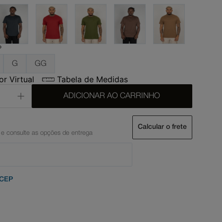
P
G
GG
r Virtual
Tabela de Medidas
ADICIONAR AO CARRINHO
Calcular o frete
 CEP