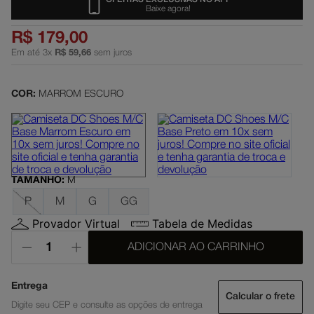
Baixe agora!
dc shoes
5
º
R$
179
,
00
boné
6
º
Em até
3
x
R$
59
,
66
sem juros
moletom
7
º
mochila
8
º
COR:
MARROM ESCURO
court graffik
9
º
anvil
10
º
TAMANHO
:
M
P
M
G
GG
Provador Virtual
Tabela de Medidas
ADICIONAR AO CARRINHO
Calcular o frete