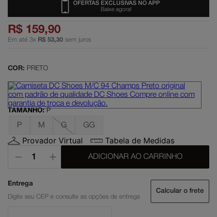
OFERTAS EXCLUSIVAS NO APP
Baixe agora!
dc shoes
5
º
R$
159
,
90
moletom
6
º
Em até
3
x
R$
53
,
30
sem juros
mochila
7
º
anvil
8
º
COR:
PRETO
court graffik
9
º
black sabbath
10
º
TAMANHO
:
P
P
M
G
GG
Provador Virtual
Tabela de Medidas
ADICIONAR AO CARRINHO
Calcular o frete