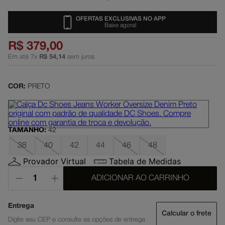
slayer
5
º
OFERTAS EXCLUSIVAS NO APP
Baixe agora!
boné
6
º
R$
379
,
00
moletom
7
º
Em até
7
x
R$
54
,
14
sem juros
mochila
8
º
court graffik
9
º
COR:
PRETO
anvil
10
º
TAMANHO
:
42
38
40
42
44
46
48
Provador Virtual
Tabela de Medidas
ADICIONAR AO CARRINHO
Calcular o frete