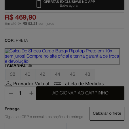
OFERTAS EXCLUSIVAS NO APP
Baixe agora!
dc shoes
5
º
R$
469
,
90
boné
6
º
Em até
9
x
R$
52
,
21
sem juros
moletom
7
º
court graffik
8
º
COR:
PRETA
anvil
9
º
regata
10
º
TAMANHO
:
38
38
40
42
44
46
48
Provador Virtual
Tabela de Medidas
ADICIONAR AO CARRINHO
Calcular o frete