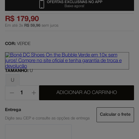
OFERTAS EXCLUSIVAS NO APP
Baixe agora!
dc shoes
5
º
R$
179
,
90
boné
6
º
Em até
3
x
R$
59
,
96
sem juros
moletom
7
º
court graffik
8
º
COR:
VERDE
anvil
9
º
regata
10
º
TAMANHO
:
U
U
ADICIONAR AO CARRINHO
Calcular o frete