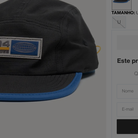
il
TAMANHO
:
ata
U
Este p
Q