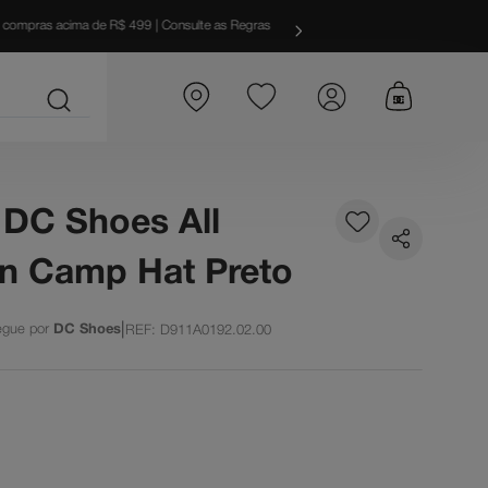
ras em
até 10x sem juros!
Aproveite!
Par
DC Shoes All
in Camp Hat Preto
|
DC Shoes
REF
:
D911A0192.02.00