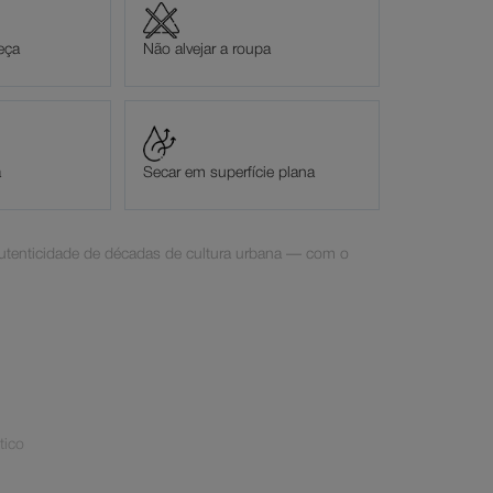
eça
Não alvejar a roupa
a
Secar em superfície plana
utenticidade de décadas de cultura urbana — com o
tico