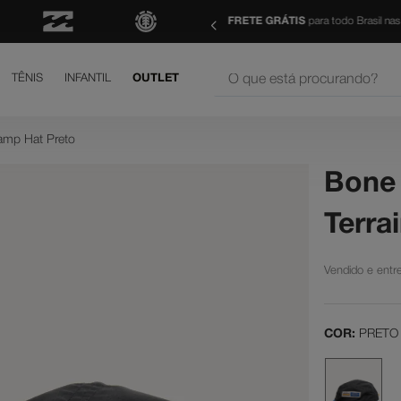
ma de R$ 499 | Consulte as Regras
Parcele suas comp
O que está procurando?
TÊNIS
INFANTIL
OUTLET
os mais buscados
amp Hat Preto
court graffik
Bone 
is
Terra
h
yer
shoes
né
COR:
PRETO
letom
rt graffik