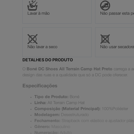
Lavar à mão
Não passar esta p
Não lavar a seco
Não usar secador
DETALHES DO PRODUTO
O
Boné DC Shoes All Terrain Camp Hat Preto
carrega a a
design das ruas e a qualidade que só a DC pode oferecer.
Especificações
Tipo de Produto:
Boné
Linha:
All Terrain Camp Hat
Composição (Material Principal):
100%Poliéster
Modelagem:
Desestruturado
Fechamento:
Strapback com elástico e ajustador plás
Gênero:
Masculino
Numeração:
Adulto