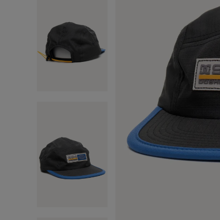
anv
9
º
reg
10
º