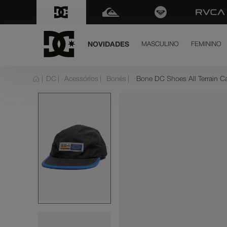
FRETE GRÁTIS
para todo Brasil nas compras aci
NOVIDADES
MASCULINO
FEMININO
term
DC
Acessórios
Bonés
Bone DC Shoes All Terrain C
dc 
1
º
ten
2
º
hig
3
º
sla
4
º
dc 
5
º
bo
6
º
mo
7
º
cou
8
º