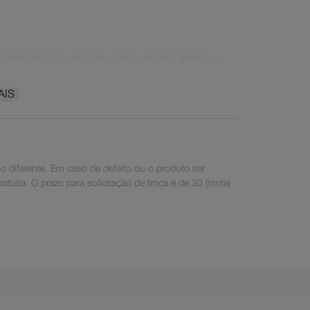
ontra produtos originais, com qualidade, garantia e
AIS
 diferente. Em caso de defeito ou o produto ser
uita. O prazo para solicitação de troca é de 30 (trinta)