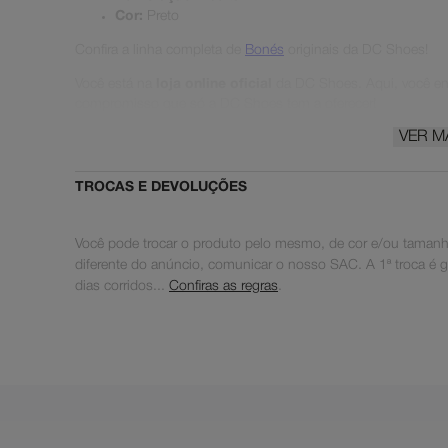
Cor:
Preto
Confira a linha completa de
Bonés
originais da DC Shoes!
Você está na
loja online oficial
da DC Shoes. Aqui, você enc
compromisso que só a DC Shoes tem a oferecer!
VER M
DC Shoes® |
Pushing Since '94
🛹
TROCAS E DEVOLUÇÕES
Você pode trocar o produto pelo mesmo, de cor e/ou tamanho
diferente do anúncio, comunicar o nosso SAC. A 1ª troca é grat
dias corridos...
Confiras as regras
.