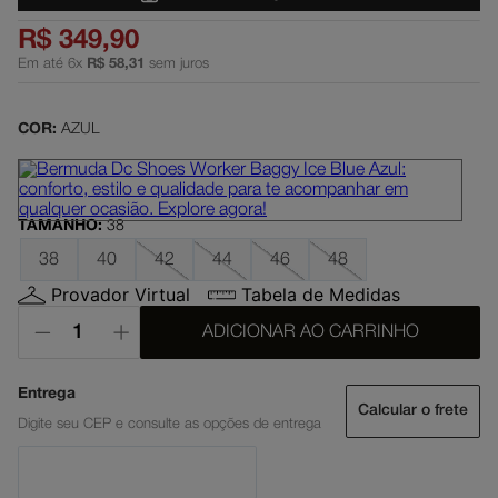
dc shoes
5
º
R$
349
,
90
Em até
6
x
R$
58
,
31
sem juros
boné
6
º
moletom
7
º
COR:
AZUL
mochila
8
º
court graffik
9
º
anvil
10
º
TAMANHO
:
38
38
40
42
44
46
48
Provador Virtual
Tabela de Medidas
ADICIONAR AO CARRINHO
Calcular o frete