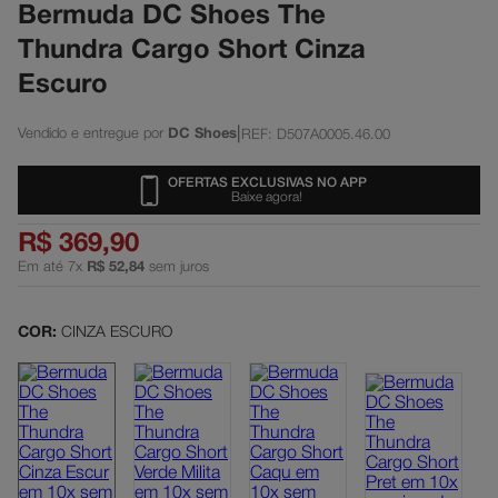
Bermuda DC Shoes The
Thundra Cargo Short Cinza
Escuro
|
DC Shoes
REF
:
D507A0005.46.00
OFERTAS EXCLUSIVAS NO APP
Baixe agora!
R$
369
,
90
Em até
7
x
R$
52
,
84
sem juros
COR:
CINZA ESCURO