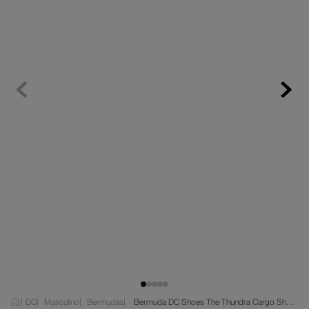
dc shoes
5
º
moletom
6
º
mochila
7
º
anvil
8
º
court graffik
9
º
black sabbath
10
º
DC
Masculino
Bermudas
Bermuda DC Shoes The Thundra Cargo Short Cinza Escuro