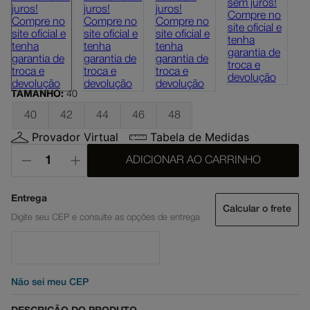
TAMANHO
:
40
40
42
44
46
48
Provador Virtual
Tabela de Medidas
ADICIONAR AO CARRINHO
Calcular o frete
Não sei meu CEP