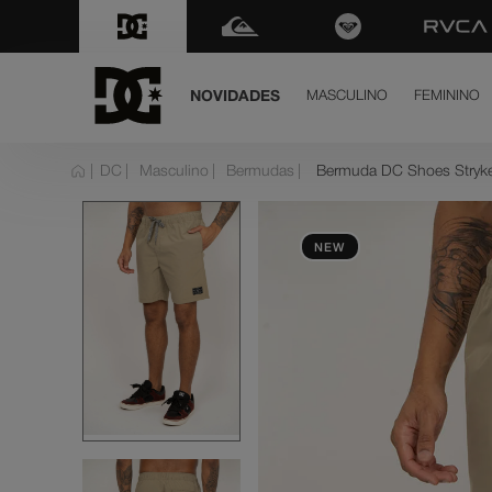
FRETE GRÁTIS
para todo Brasil nas compras aci
NOVIDADES
MASCULINO
FEMININO
term
DC
Masculino
Bermudas
Bermuda DC Shoes Stryke
dc 
1
º
ten
2
º
NEW
hig
3
º
sla
4
º
dc 
5
º
bo
6
º
mo
7
º
moc
8
º