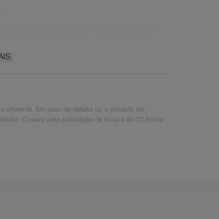
!
ontra produtos originais, com qualidade, garantia e
AIS
 diferente. Em caso de defeito ou o produto ser
uita. O prazo para solicitação de troca é de 30 (trinta)