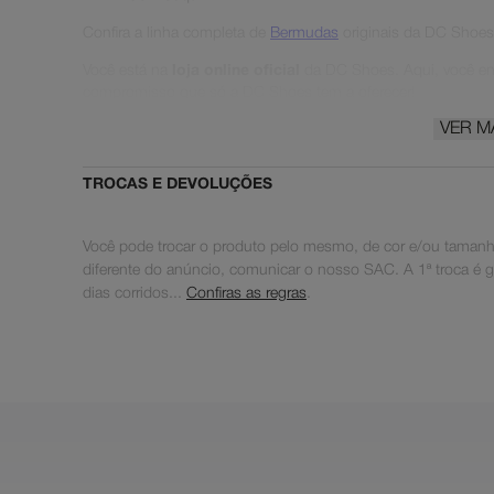
Confira a linha completa de
Bermudas
originais da DC Shoes
Você está na
loja online oficial
da DC Shoes. Aqui, você enc
compromisso que só a DC Shoes tem a oferecer!
VER M
DC Shoes® |
Pushing Since '94
🛹
TROCAS E DEVOLUÇÕES
Você pode trocar o produto pelo mesmo, de cor e/ou tamanho
diferente do anúncio, comunicar o nosso SAC. A 1ª troca é grat
dias corridos...
Confiras as regras
.