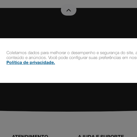
Novidades e Promoções
Coletamos dados para melhorar o desempenho e segurança do site, a
Cadastre-se gratuitamente à nossa Newsletter
conteúdo e anúncios. Você pode configurar suas preferências em noss
Política de privacidade
.