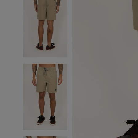
cou
9
º
anv
10
º