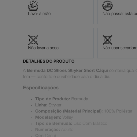
Lavar à mão
Não passar esta p
Não lavar a seco
Não usar secador
DETALHES DO PRODUTO
A
Bermuda DC Shoes Stryker Short Cáqui
combina qualid
tem — conforto e durabilidade para o dia a dia.
Especificações
Tipo de Produto:
Bermuda
Linha:
Stryker
Composição (Material Principal):
100% Poliéster
Modelagem:
Volley
Tipo de Bermuda:
Liso Com Elástico
Numeração:
Adulto
Cor:
Cáqui