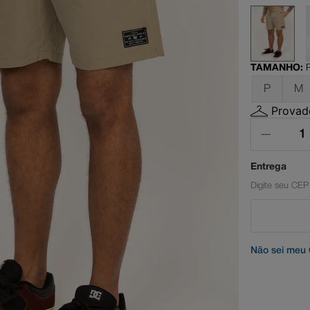
rt graffik
il
TAMANHO
:
P
M
Provado
Não sei meu