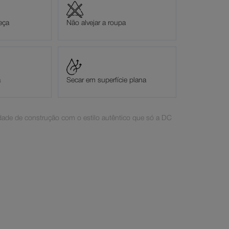
eça
Não alvejar a roupa
a
Secar em superfície plana
ade de construção com o estilo autêntico que só a DC