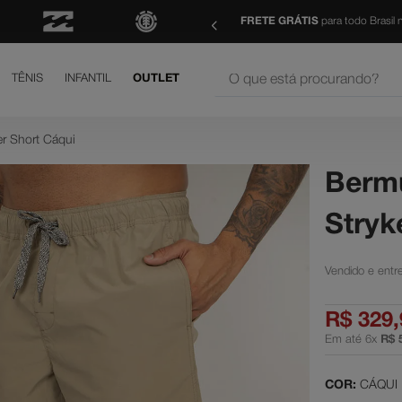
ma de R$ 499 | Consulte as Regras
Parcele suas comp
O que está procurando?
TÊNIS
INFANTIL
OUTLET
os mais buscados
r Short Cáqui
court graffik
Berm
is
Stryk
h
yer
shoes
R$
329
,
né
Em até
6
x
R$
letom
hila
COR:
CÁQUI