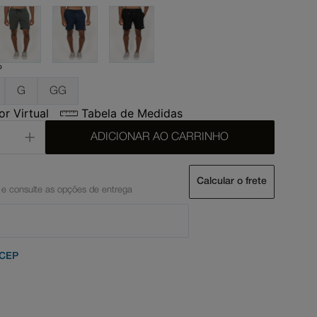
P
G
GG
r Virtual
Tabela de Medidas
ADICIONAR AO CARRINHO
Calcular o frete
 CEP