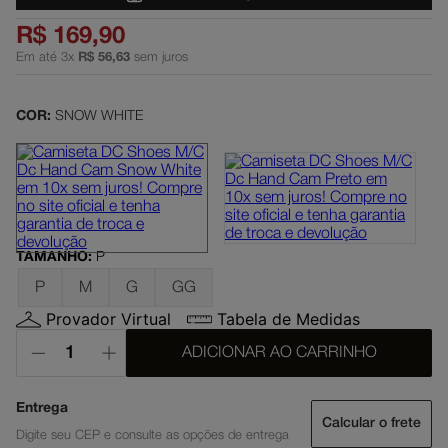
slayer
5
º
R$
169
,
90
Em até
3
x
R$
56
,
63
sem juros
moletom
6
º
boné
7
º
COR:
SNOW WHITE
court graffik
8
º
anvil
9
º
regata
10
º
TAMANHO
:
P
P
M
G
GG
Provador Virtual
Tabela de Medidas
ADICIONAR AO CARRINHO
Calcular o frete