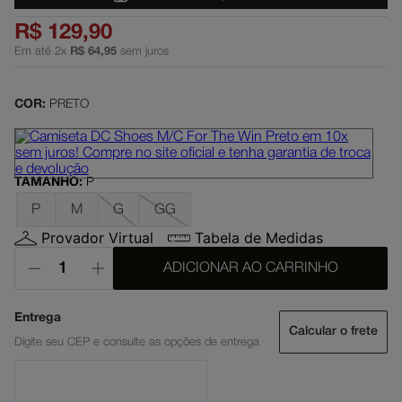
slayer
5
º
R$
129
,
90
Em até
2
x
R$
64
,
95
sem juros
boné
6
º
moletom
7
º
COR:
PRETO
mochila
8
º
court graffik
9
º
anvil
10
º
TAMANHO
:
P
P
M
G
GG
Provador Virtual
Tabela de Medidas
ADICIONAR AO CARRINHO
Calcular o frete