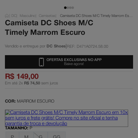
dc shoes
5
º
DC
Masculino
Camisetas
Camiseta DC Shoes M/C Timely Marrom Escuro
moletom
6
º
Camiseta DC Shoes M/C
mochila
7
º
Timely Marrom Escuro
anvil
8
º
|
DC Shoes
REF
:
D471A0724.58.00
court graffik
9
º
OFERTAS EXCLUSIVAS NO APP
black sabbath
10
º
Baixe agora!
R$
149
,
00
Em até
2
x
R$
74
,
50
sem juros
COR:
MARROM ESCURO
TAMANHO
:
P
P
M
G
GG