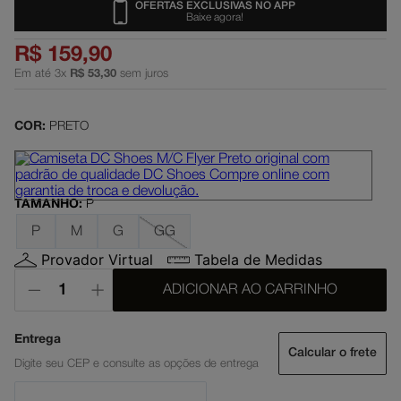
OFERTAS EXCLUSIVAS NO APP
Baixe agora!
dc shoes
5
º
R$
159
,
90
moletom
6
º
Em até
3
x
R$
53
,
30
sem juros
mochila
7
º
anvil
8
º
COR:
PRETO
court graffik
9
º
black sabbath
10
º
TAMANHO
:
P
P
M
G
GG
Provador Virtual
Tabela de Medidas
ADICIONAR AO CARRINHO
Calcular o frete