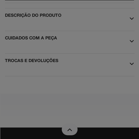
slayer
5
º
DESCRIÇÃO DO PRODUTO
boné
6
º
moletom
7
º
CUIDADOS COM A PEÇA
mochila
8
º
court graffik
9
º
TROCAS E DEVOLUÇÕES
anvil
10
º